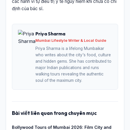
các hành vi tự điều trị y tế nguy hiểm khi chưa có chỉ
định của bác sĩ.
Priya Sharma
Mumbai Lifestyle Writer & Local Guide
Priya Sharma is a lifelong Mumbaikar
who writes about the city's food, culture
and hidden gems. She has contributed to
major Indian publications and runs
walking tours revealing the authentic
soul of the maximum city.
Bài viết liên quan trong chuyên mục
Bollywood Tours of Mumbai 2026: Film City and