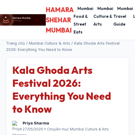
HAMARA
Mumbai
Mumbai
Mumbai
Food &
Culture &
Travel
SHEHAR
Street
Arts
Guide
MUMBAI
Eats
Trang chủ
/
Mumbai Culture & Arts
/ Kala Ghoda Arts Festival
2026: Everything You Need to Know
Kala Ghoda Arts
Festival 2026:
Everything You Need
to Know
Priya Sharma
27/05/2026 • Chuyên mục Mumbai Culture & Arts