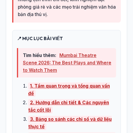
phòng giá rẻ và các mẹo trải nghiệm văn hóa
bản địa thú vị.
📍 MỤC LỤC BÀI VIẾT
Tìm hiểu thêm:
Mumbai Theatre
Scene 2026: The Best Plays and Where
to Watch Them
1. Tầm quan trọng và tổng quan vấn
đề
2. Hướng dẫn chi tiết & Các nguyên
tắc cốt lõi
3. Bảng so sánh các chỉ số và dữ liệu
thực tế