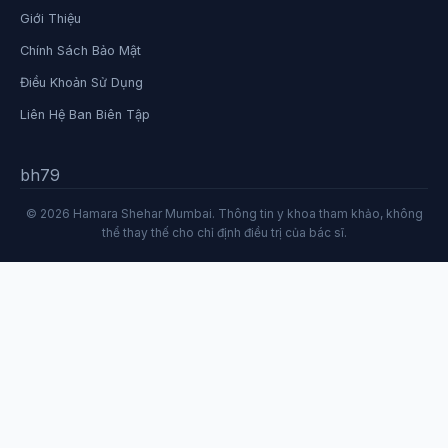
Giới Thiệu
Chính Sách Bảo Mật
Điều Khoản Sử Dụng
Liên Hệ Ban Biên Tập
bh79
© 2026 Hamara Shehar Mumbai. Thông tin y khoa tham khảo, không
thể thay thế cho chỉ định điều trị của bác sĩ.