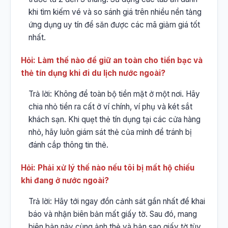
khi tìm kiếm vé và so sánh giá trên nhiều nền tảng
ứng dụng uy tín để săn được các mã giảm giá tốt
nhất.
Hỏi: Làm thế nào để giữ an toàn cho tiền bạc và
thẻ tín dụng khi đi du lịch nước ngoài?
Trả lời: Không để toàn bộ tiền mặt ở một nơi. Hãy
chia nhỏ tiền ra cất ở ví chính, ví phụ và két sắt
khách sạn. Khi quẹt thẻ tín dụng tại các cửa hàng
nhỏ, hãy luôn giám sát thẻ của mình để tránh bị
đánh cắp thông tin thẻ.
Hỏi: Phải xử lý thế nào nếu tôi bị mất hộ chiếu
khi đang ở nước ngoài?
Trả lời: Hãy tới ngay đồn cảnh sát gần nhất để khai
báo và nhận biên bản mất giấy tờ. Sau đó, mang
biên bản này cùng ảnh thẻ và bản sao giấy tờ tùy