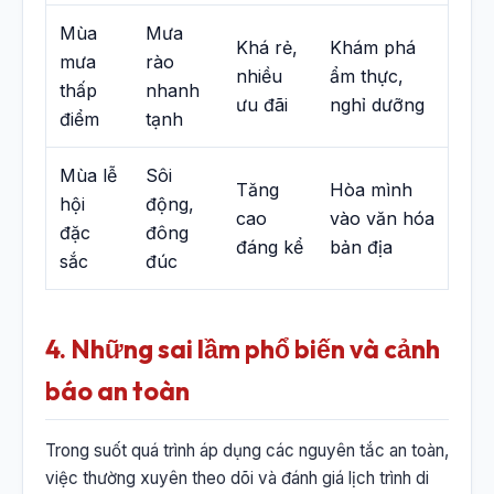
Mùa
Mưa
Khá rẻ,
Khám phá
mưa
rào
nhiều
ẩm thực,
thấp
nhanh
ưu đãi
nghỉ dưỡng
điểm
tạnh
Mùa lễ
Sôi
Tăng
Hòa mình
hội
động,
cao
vào văn hóa
đặc
đông
đáng kể
bản địa
sắc
đúc
4. Những sai lầm phổ biến và cảnh
báo an toàn
Trong suốt quá trình áp dụng các nguyên tắc an toàn,
việc thường xuyên theo dõi và đánh giá lịch trình di