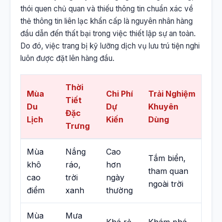
thói quen chủ quan và thiếu thông tin chuẩn xác về
thẻ thông tin liên lạc khẩn cấp là nguyên nhân hàng
đầu dẫn đến thất bại trong việc thiết lập sự an toàn.
Do đó, việc trang bị kỹ lưỡng dịch vụ lưu trú tiện nghi
luôn được đặt lên hàng đầu.
Thời
Mùa
Chi Phí
Trải Nghiệm
Tiết
Du
Dự
Khuyên
Đặc
Lịch
Kiến
Dùng
Trưng
Mùa
Nắng
Cao
Tắm biển,
khô
ráo,
hơn
tham quan
cao
trời
ngày
ngoài trời
điểm
xanh
thường
Mùa
Mưa
Khá rẻ,
Khám phá