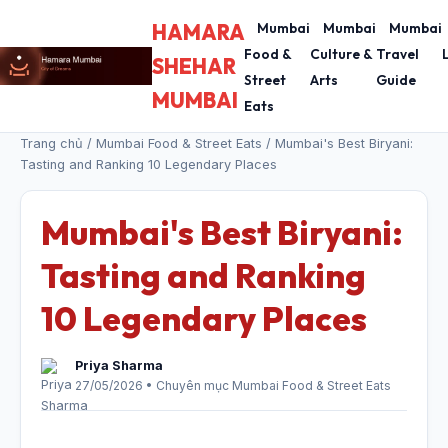
HAMARA
Mumbai
Mumbai
Mumbai
Food &
Culture &
Travel
SHEHAR
Street
Arts
Guide
MUMBAI
Eats
Trang chủ
/
Mumbai Food & Street Eats
/ Mumbai's Best Biryani:
Tasting and Ranking 10 Legendary Places
Mumbai's Best Biryani:
Tasting and Ranking
10 Legendary Places
Priya Sharma
27/05/2026 • Chuyên mục Mumbai Food & Street Eats