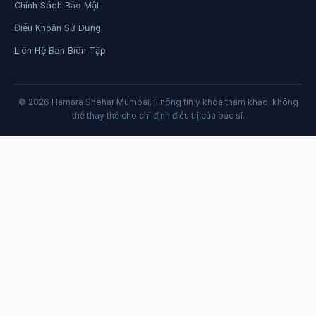
Chính Sách Bảo Mật
Điều Khoản Sử Dụng
Liên Hệ Ban Biên Tập
© 2026 Hamara Shehar Mumbai. Thông tin y khoa tham khảo, không
thể thay thế cho chỉ định điều trị của bác sĩ.