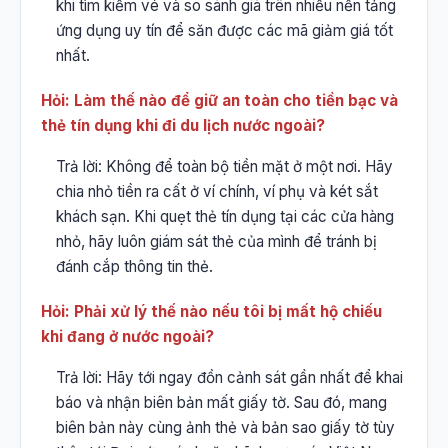
khi tìm kiếm vé và so sánh giá trên nhiều nền tảng
ứng dụng uy tín để săn được các mã giảm giá tốt
nhất.
Hỏi: Làm thế nào để giữ an toàn cho tiền bạc và
thẻ tín dụng khi đi du lịch nước ngoài?
Trả lời: Không để toàn bộ tiền mặt ở một nơi. Hãy
chia nhỏ tiền ra cất ở ví chính, ví phụ và két sắt
khách sạn. Khi quẹt thẻ tín dụng tại các cửa hàng
nhỏ, hãy luôn giám sát thẻ của mình để tránh bị
đánh cắp thông tin thẻ.
Hỏi: Phải xử lý thế nào nếu tôi bị mất hộ chiếu
khi đang ở nước ngoài?
Trả lời: Hãy tới ngay đồn cảnh sát gần nhất để khai
báo và nhận biên bản mất giấy tờ. Sau đó, mang
biên bản này cùng ảnh thẻ và bản sao giấy tờ tùy