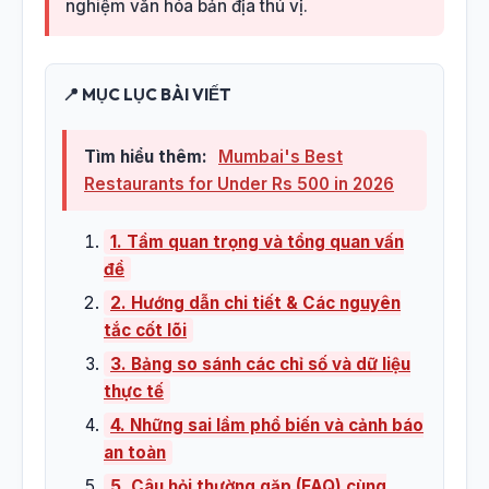
nghiệm văn hóa bản địa thú vị.
📍 MỤC LỤC BÀI VIẾT
Tìm hiểu thêm:
Mumbai's Best
Restaurants for Under Rs 500 in 2026
1. Tầm quan trọng và tổng quan vấn
đề
2. Hướng dẫn chi tiết & Các nguyên
tắc cốt lõi
3. Bảng so sánh các chỉ số và dữ liệu
thực tế
4. Những sai lầm phổ biến và cảnh báo
an toàn
5. Câu hỏi thường gặp (FAQ) cùng