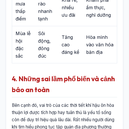
mưa
rào
nhiều
ẩm thực,
thấp
nhanh
ưu đãi
nghỉ dưỡng
điểm
tạnh
Mùa lễ
Sôi
Tăng
Hòa mình
hội
động,
cao
vào văn hóa
đặc
đông
đáng kể
bản địa
sắc
đúc
4. Những sai lầm phổ biến và cảnh
báo an toàn
Bên cạnh đó, vai trò của các thời tiết khí hậu ôn hòa
thuận lợi được tích hợp hay tuân thủ là yếu tố sống
còn để duy trì hiệu quả lâu dài. Rất nhiều người dùng
khi tìm hiểu phong tục tập quán địa phương thường