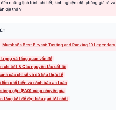
đến những lịch trình chi tiết, kinh nghiệm đặt phòng giá rẻ và
n địa thú vị.
IẾT
Mumbai's Best Biryani: Tasting and Ranking 10 Legendary
 trọng và tổng quan vấn đề
n chi tiết & Các nguyên tắc cốt lõi
ánh các chỉ số và dữ liệu thực tế
i lầm phổ biến và cảnh báo an toàn
thường gặp (FAQ) cùng chuyên gia
ên tổng kết để đạt hiệu quả tốt nhất