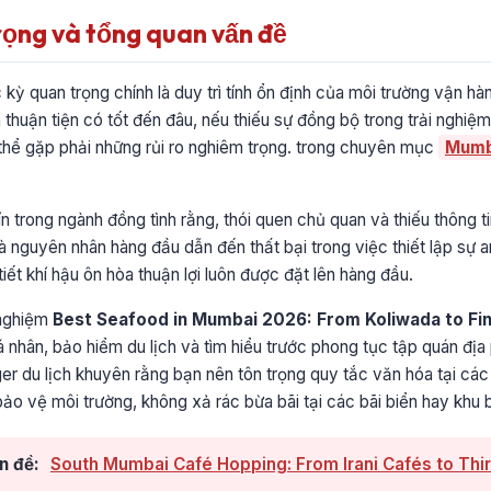
rọng và tổng quan vấn đề
 kỳ quan trọng chính là duy trì tính ổn định của môi trường vận h
 thuận tiện có tốt đến đâu, nếu thiếu sự đồng bộ trong trải nghi
thể gặp phải những rủi ro nghiêm trọng. trong chuyên mục
Mumb
ín trong ngành đồng tình rằng, thói quen chủ quan và thiếu thông 
là nguyên nhân hàng đầu dẫn đến thất bại trong việc thiết lập sự a
 tiết khí hậu ôn hòa thuận lợi luôn được đặt lên hàng đầu.
 nghiệm
Best Seafood in Mumbai 2026: From Koliwada to Fin
á nhân, bảo hiểm du lịch và tìm hiểu trước phong tục tập quán địa
er du lịch khuyên rằng bạn nên tôn trọng quy tắc văn hóa tại các đ
bảo vệ môi trường, không xả rác bừa bãi tại các bãi biển hay khu b
n đề:
South Mumbai Café Hopping: From Irani Cafés to Thi