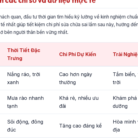
h các chỉ số và dữ liệu thực tế
ách quan, đầu tư thời gian tìm hiểu kỹ lưỡng về kinh nghiệm chuẩn
h tế nhất giúp tiết kiệm chi phí sửa chữa sai lầm sau này, hướng đến
ớ bên người thân bền vững nhất.
Thời Tiết Đặc
Chi Phí Dự Kiến
Trải Nghi
Trưng
Nắng ráo, trời
Cao hơn ngày
Tắm biển,
xanh
thường
trời
Mưa rào nhanh
Khá rẻ, nhiều ưu
Khám phá 
tạnh
đãi
dưỡng
Sôi động, đông
Hòa mình 
Tăng cao đáng kể
đúc
địa