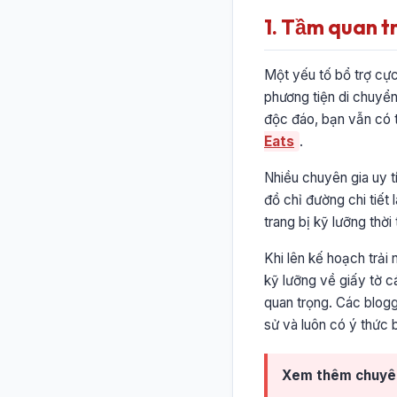
1. Tầm quan t
Một yếu tố bổ trợ cực
phương tiện di chuyển
độc đáo, bạn vẫn có 
Eats
.
Nhiều chuyên gia uy t
đồ chỉ đường chi tiết 
trang bị kỹ lưỡng thời
Khi lên kế hoạch trải
kỹ lưỡng về giấy tờ c
quan trọng. Các blogg
sử và luôn có ý thức 
Xem thêm chuyê