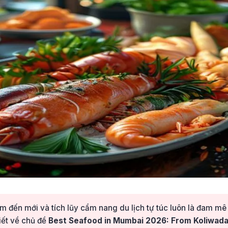
 đến mới và tích lũy cẩm nang du lịch tự túc luôn là đam m
viết về chủ đề
Best Seafood in Mumbai 2026: From Koliwada 