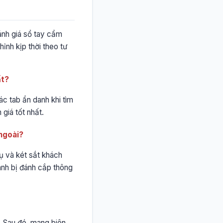
ánh giá sổ tay cẩm
ỉnh kịp thời theo tư
ất?
ác tab ẩn danh khi tìm
giá tốt nhất.
 ngoài?
hụ và két sắt khách
ránh bị đánh cắp thông
ờ. Sau đó, mang biên