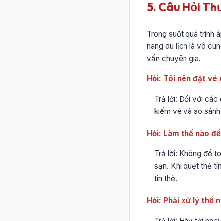
5. Câu Hỏi Th
Trong suốt quá trình 
nang du lịch là vô cùn
vấn chuyên gia.
Hỏi: Tôi nên đặt vé
Trả lời: Đối với cá
kiếm vé và so sánh 
Hỏi: Làm thế nào để 
Trả lời: Không để to
sạn. Khi quẹt thẻ t
tin thẻ.
Hỏi: Phải xử lý thế 
Trả lời: Hãy tới ng