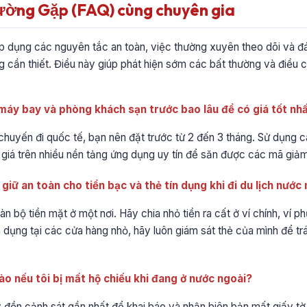
ường Gặp (FAQ) cùng chuyên gia
áp dụng các nguyên tắc an toàn, việc thường xuyên theo dõi và đ
g cần thiết. Điều này giúp phát hiện sớm các bất thường và điều ch
 máy bay và phòng khách sạn trước bao lâu để có giá tốt nh
c chuyến đi quốc tế, bạn nên đặt trước từ 2 đến 3 tháng. Sử dụng c
giá trên nhiều nền tảng ứng dụng uy tín để săn được các mã giảm 
giữ an toàn cho tiền bạc và thẻ tín dụng khi đi du lịch nước
àn bộ tiền mặt ở một nơi. Hãy chia nhỏ tiền ra cất ở ví chính, ví p
ín dụng tại các cửa hàng nhỏ, hãy luôn giám sát thẻ của mình để t
nào nếu tôi bị mất hộ chiếu khi đang ở nước ngoài?
ay đồn cảnh sát gần nhất để khai báo và nhận biên bản mất giấy t