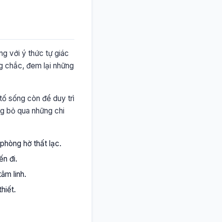
ng với ý thức tự giác
g chắc, đem lại những
 tố sống còn để duy trì
ng bỏ qua những chi
phòng hờ thất lạc.
ến đi.
âm linh.
hiết.