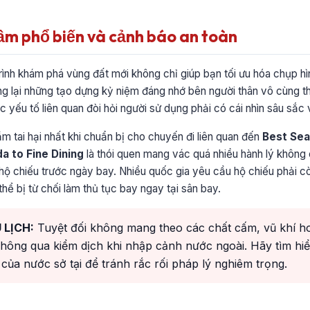
lầm phổ biến và cảnh báo an toàn
trình khám phá vùng đất mới không chỉ giúp bạn tối ưu hóa chụp hì
 lại những tạo dựng kỷ niệm đáng nhớ bên người thân vô cùng th
c yếu tố liên quan đòi hỏi người sử dụng phải có cái nhìn sâu sắc 
ầm tai hại nhất khi chuẩn bị cho chuyến đi liên quan đến
Best Sea
a to Fine Dining
là thói quen mang vác quá nhiều hành lý không 
hộ chiếu trước ngày bay. Nhiều quốc gia yêu cầu hộ chiếu phải cò
hể bị từ chối làm thủ tục bay ngay tại sân bay.
 LỊCH:
Tuyệt đối không mang theo các chất cấm, vũ khí ho
hông qua kiểm dịch khi nhập cảnh nước ngoài. Hãy tìm hi
của nước sở tại để tránh rắc rối pháp lý nghiêm trọng.