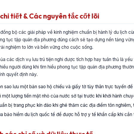
hi tiết & Các nguyên tắc cốt lõi
p đồng bộ các giải pháp về kinh nghiệm chuẩn bị hành lý du lịch cù
hong tục tập quán địa phương đúng cách sẽ tạo dựng nền tảng vữn
trải nghiệm to lớn và bền vững cho cuộc sống.
ủa các dịch vụ lưu trú tiện nghi được tích hợp hay tuân thủ là yếu
 nhiều người dùng khi tìm hiểu phong tục tập quán địa phương thườ
ính quyết định này.
 sao lưu một bản sao hộ chiếu và giấy tờ tùy thân trực tuyến để 
 một lượng tiền mặt nhỏ của nước sở tại trước khi khởi hành chuy
ẩn bị trang phục kín đáo khi ghé thăm các địa điểm tôn nghiêm, t
 bảo hiểm du lịch quốc tế để được hỗ trợ y tế khẩn cấp khi cần t