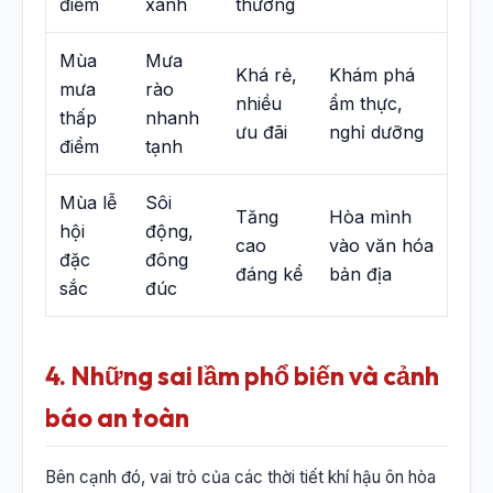
điểm
xanh
thường
Mùa
Mưa
Khá rẻ,
Khám phá
mưa
rào
nhiều
ẩm thực,
thấp
nhanh
ưu đãi
nghỉ dưỡng
điểm
tạnh
Mùa lễ
Sôi
Tăng
Hòa mình
hội
động,
cao
vào văn hóa
đặc
đông
đáng kể
bản địa
sắc
đúc
4. Những sai lầm phổ biến và cảnh
báo an toàn
Bên cạnh đó, vai trò của các thời tiết khí hậu ôn hòa