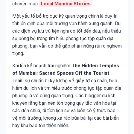
chuyên mục
Local Mumbai Stories
.
Một yếu tố bổ trợ cực kỳ quan trọng chính là duy trì
tính ổn định của môi trường vận hành xung quanh. Dù
các dịch vụ lưu trú tiện nghi có tốt đến đâu, nếu thiếu
sự đồng bộ trong tìm hiểu phong tục tập quán địa
phương, bạn vẫn có thể gặp phải những rủi ro nghiêm
trọng.
Khi lên kế hoạch trải nghiệm
The Hidden Temples
of Mumbai: Sacred Spaces Off the Tourist
Trail
, sự chuẩn bị kỹ lưỡng về giấy tờ cá nhân, bảo
hiểm du lịch và tìm hiểu trước phong tục tập quán địa
phương là vô cùng quan trọng. Các blogger du lịch
khuyên rằng bạn nên tôn trọng quy tắc văn hóa tại
các đền chùa, di tích lịch sử và luôn có ý thức bảo
vệ môi trường, không xả rác bừa bãi tại các bãi biển
hay khu bảo tồn thiên nhiên.