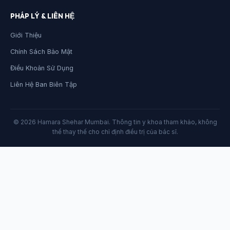
PHÁP LÝ & LIÊN HỆ
Giới Thiệu
Chính Sách Bảo Mật
Điều Khoản Sử Dụng
Liên Hệ Ban Biên Tập
© 2026 Hamara Shehar Mumbai. Thông tin y khoa tham khảo, không
thể thay thế cho chỉ định điều trị của bác sĩ.