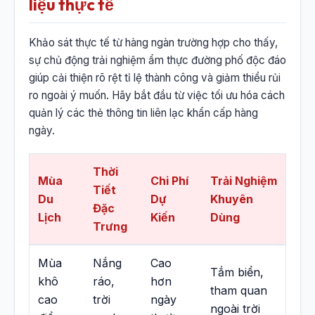
liệu thực tế
Khảo sát thực tế từ hàng ngàn trường hợp cho thấy,
sự chủ động trải nghiệm ẩm thực đường phố độc đáo
giúp cải thiện rõ rệt tỉ lệ thành công và giảm thiểu rủi
ro ngoài ý muốn. Hãy bắt đầu từ việc tối ưu hóa cách
quản lý các thẻ thông tin liên lạc khẩn cấp hàng
ngày.
Thời
Mùa
Chi Phí
Trải Nghiệm
Tiết
Du
Dự
Khuyên
Đặc
Lịch
Kiến
Dùng
Trưng
Mùa
Nắng
Cao
Tắm biển,
khô
ráo,
hơn
tham quan
cao
trời
ngày
ngoài trời