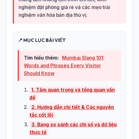
nghiệm đặt phòng giá rẻ và các mẹo trải
nghiệm văn hóa bản địa thú vị.
📍 MỤC LỤC BÀI VIẾT
Tìm hiểu thêm:
Mumbai Slang 101:
Words and Phrases Every Visitor
Should Know
1. Tầm quan trọng và tổng quan vấn
đề
2. Hướng dẫn chi tiết & Các nguyên
tắc cốt lõi
3. Bảng so sánh các chỉ số và dữ liệu
thực tế