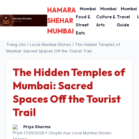
HAMARA
Mumbai
Mumbai
Mumbai
Food &
Culture &
Travel
SHEHAR
Street
Arts
Guide
MUMBAI
Eats
Trang chủ
/
Local Mumbai Stories
/ The Hidden Temples of
Mumbai: Sacred Spaces Off the Tourist Trail
The Hidden Temples of
Mumbai: Sacred
Spaces Off the Tourist
Trail
Priya Sharma
27/05/2026 • Chuyên mục Local Mumbai Stories