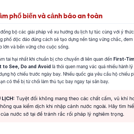
lầm phổ biến và cảnh báo an toàn
 đồng bộ các giải pháp về xu hướng du lịch tự túc cùng với ý thức 
 phố độc đáo đúng cách sẽ tạo dựng nền tảng vững chắc, đem lạ
to lớn và bền vững cho cuộc sống.
ầm tai hại nhất khi chuẩn bị cho chuyến đi liên quan đến
First-Ti
 to See, Do and Avoid
là thói quen mang vác quá nhiều hành lý
dụng hộ chiếu trước ngày bay. Nhiều quốc gia yêu cầu hộ chiếu p
ạn có thể bị từ chối làm thủ tục bay ngay tại sân bay.
 LỊCH:
Tuyệt đối không mang theo các chất cấm, vũ khí ho
hông qua kiểm dịch khi nhập cảnh nước ngoài. Hãy tìm hi
của nước sở tại để tránh rắc rối pháp lý nghiêm trọng.