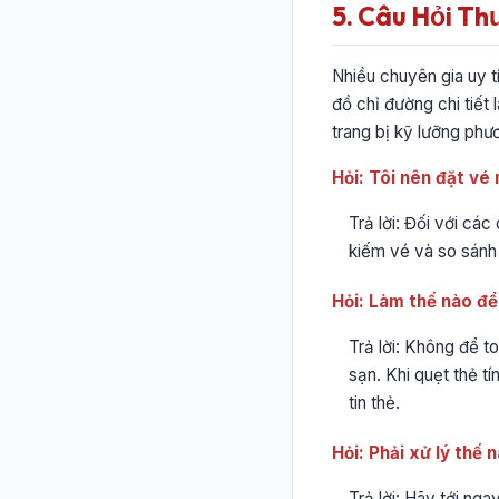
5. Câu Hỏi Th
Nhiều chuyên gia uy t
đồ chỉ đường chi tiết 
trang bị kỹ lưỡng phư
Hỏi: Tôi nên đặt vé
Trả lời: Đối với cá
kiếm vé và so sánh 
Hỏi: Làm thế nào để 
Trả lời: Không để to
sạn. Khi quẹt thẻ t
tin thẻ.
Hỏi: Phải xử lý thế 
Trả lời: Hãy tới ng