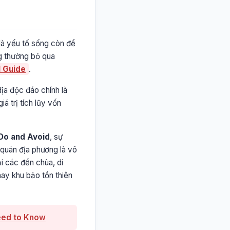
 là yếu tố sống còn để
ng thường bỏ qua
 Guide
.
ịa độc đáo chính là
á trị tích lũy vốn
Do and Avoid
, sự
 quán địa phương là vô
i các đền chùa, di
hay khu bảo tồn thiên
Need to Know