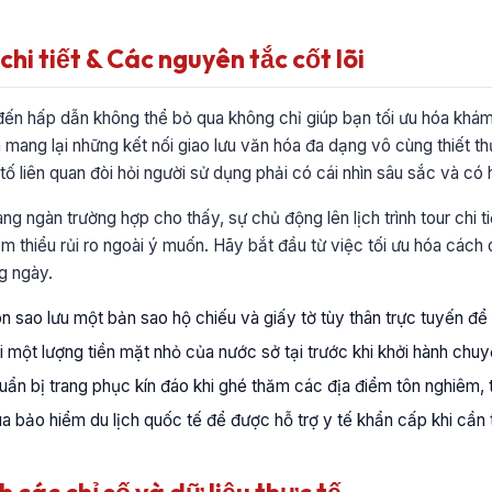
hi tiết & Các nguyên tắc cốt lõi
 đến hấp dẫn không thể bỏ qua không chỉ giúp bạn tối ưu hóa khá
 mang lại những kết nối giao lưu văn hóa đa dạng vô cùng thiết th
ố liên quan đòi hỏi người sử dụng phải có cái nhìn sâu sắc và có 
ng ngàn trường hợp cho thấy, sự chủ động lên lịch trình tour chi tiế
iảm thiểu rủi ro ngoài ý muốn. Hãy bắt đầu từ việc tối ưu hóa cách
g ngày.
 sao lưu một bản sao hộ chiếu và giấy tờ tùy thân trực tuyến để 
 một lượng tiền mặt nhỏ của nước sở tại trước khi khởi hành chuy
ẩn bị trang phục kín đáo khi ghé thăm các địa điểm tôn nghiêm, t
 bảo hiểm du lịch quốc tế để được hỗ trợ y tế khẩn cấp khi cần t