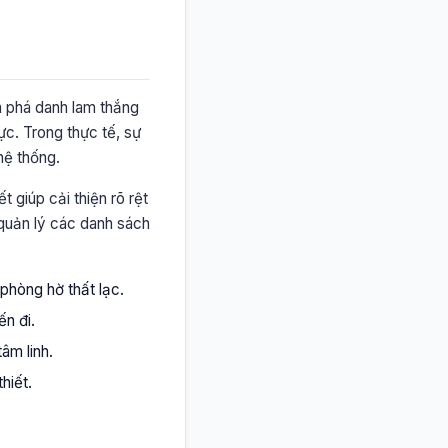
m phá danh lam thắng
ực. Trong thực tế, sự
hệ thống.
t giúp cải thiện rõ rệt
 quản lý các danh sách
phòng hờ thất lạc.
ến đi.
âm linh.
hiết.