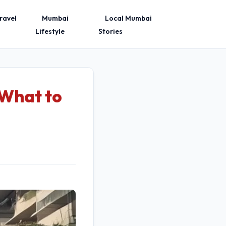
ravel
Mumbai
Local Mumbai
Lifestyle
Stories
 What to