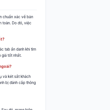
tin chuẩn xác về bản
n toàn. Do đó, việc
ất?
ác tab ẩn danh khi tìm
giá tốt nhất.
 ngoài?
hụ và két sắt khách
ránh bị đánh cắp thông
ờ. Sau đó, mang biên