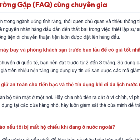
ường Gặp (FAQ) cùng chuyên gia
ín trong ngành đồng tình rằng, thói quen chủ quan và thiếu thông 
là nguyên nhân hàng đầu dẫn đến thất bại trong việc thiết lập sự a
ơng tiện di chuyển thuận tiện luôn được đặt lên hàng đầu.
 máy bay và phòng khách sạn trước bao lâu để có giá tốt nh
c chuyến đi quốc tế, bạn nên đặt trước từ 2 đến 3 tháng. Sử dụng c
giá trên nhiều nền tảng ứng dụng uy tín để săn được các mã giảm 
giữ an toàn cho tiền bạc và thẻ tín dụng khi đi du lịch nước
àn bộ tiền mặt ở một nơi. Hãy chia nhỏ tiền ra cất ở ví chính, ví p
ín dụng tại các cửa hàng nhỏ, hãy luôn giám sát thẻ của mình để t
nào nếu tôi bị mất hộ chiếu khi đang ở nước ngoài?
ay đồn cảnh sát gần nhất để khai báo và nhận biên bản mất giấy t