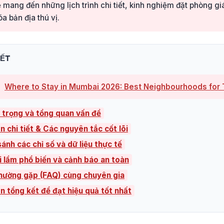
 mang đến những lịch trình chi tiết, kinh nghiệm đặt phòng g
a bản địa thú vị.
IẾT
Where to Stay in Mumbai 2026: Best Neighbourhoods for 
 trọng và tổng quan vấn đề
n chi tiết & Các nguyên tắc cốt lõi
ánh các chỉ số và dữ liệu thực tế
i lầm phổ biến và cảnh báo an toàn
thường gặp (FAQ) cùng chuyên gia
ên tổng kết để đạt hiệu quả tốt nhất