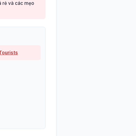
iá rẻ và các mẹo
Tourists