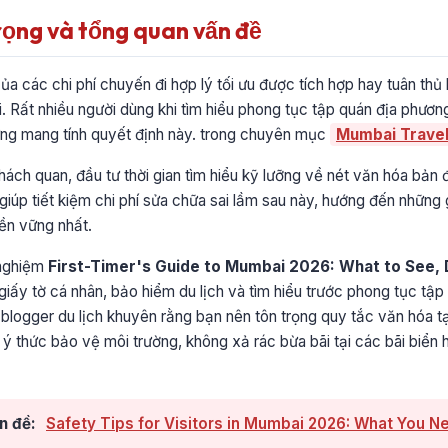
rọng và tổng quan vấn đề
của các chi phí chuyến đi hợp lý tối ưu được tích hợp hay tuân thủ
dài. Rất nhiều người dùng khi tìm hiểu phong tục tập quán địa phươ
hưng mang tính quyết định này. trong chuyên mục
Mumbai Travel
ách quan, đầu tư thời gian tìm hiểu kỹ lưỡng về nét văn hóa bản đ
 giúp tiết kiệm chi phí sửa chữa sai lầm sau này, hướng đến những gi
ền vững nhất.
 nghiệm
First-Timer's Guide to Mumbai 2026: What to See, 
giấy tờ cá nhân, bảo hiểm du lịch và tìm hiểu trước phong tục tập
blogger du lịch khuyên rằng bạn nên tôn trọng quy tắc văn hóa tạ
ó ý thức bảo vệ môi trường, không xả rác bừa bãi tại các bãi biển 
n đề:
Safety Tips for Visitors in Mumbai 2026: What You 