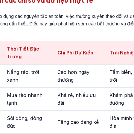
h các chỉ số và dữ liệu thực tế
áp dụng các nguyên tắc an toàn, việc thường xuyên theo dõi và đánh
cùng cần thiết. Điều này giúp phát hiện sớm các bất thường và điề
Thời Tiết Đặc
Chi Phí Dự Kiến
Trải Nghi
Trưng
Nắng ráo, trời
Cao hơn ngày
Tắm biển,
xanh
thường
trời
Mưa rào nhanh
Khá rẻ, nhiều ưu
Khám phá 
tạnh
đãi
dưỡng
Sôi động, đông
Hòa mình 
Tăng cao đáng kể
đúc
địa