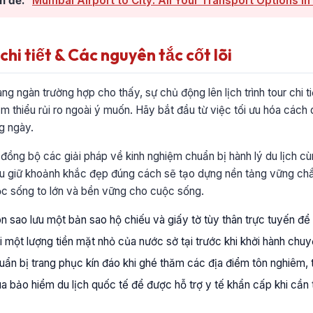
n đề:
Mumbai Airport to City: All Your Transport Options i
hi tiết & Các nguyên tắc cốt lõi
ng ngàn trường hợp cho thấy, sự chủ động lên lịch trình tour chi tiế
iảm thiểu rủi ro ngoài ý muốn. Hãy bắt đầu từ việc tối ưu hóa cách
g ngày.
p đồng bộ các giải pháp về kinh nghiệm chuẩn bị hành lý du lịch cù
lưu giữ khoảnh khắc đẹp đúng cách sẽ tạo dựng nền tảng vững ch
ộc sống to lớn và bền vững cho cuộc sống.
 sao lưu một bản sao hộ chiếu và giấy tờ tùy thân trực tuyến để 
 một lượng tiền mặt nhỏ của nước sở tại trước khi khởi hành chuy
ẩn bị trang phục kín đáo khi ghé thăm các địa điểm tôn nghiêm, t
 bảo hiểm du lịch quốc tế để được hỗ trợ y tế khẩn cấp khi cần t