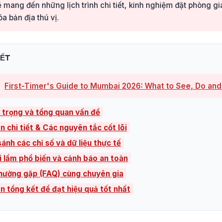
 mang đến những lịch trình chi tiết, kinh nghiệm đặt phòng g
a bản địa thú vị.
IẾT
First-Timer's Guide to Mumbai 2026: What to See, Do and
 trọng và tổng quan vấn đề
n chi tiết & Các nguyên tắc cốt lõi
ánh các chỉ số và dữ liệu thực tế
i lầm phổ biến và cảnh báo an toàn
thường gặp (FAQ) cùng chuyên gia
ên tổng kết để đạt hiệu quả tốt nhất