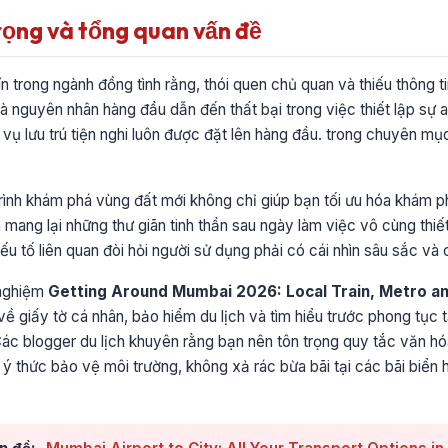
rọng và tổng quan vấn đề
ín trong ngành đồng tình rằng, thói quen chủ quan và thiếu thông 
là nguyên nhân hàng đầu dẫn đến thất bại trong việc thiết lập sự a
h vụ lưu trú tiện nghi luôn được đặt lên hàng đầu. trong chuyên m
trình khám phá vùng đất mới không chỉ giúp bạn tối ưu hóa khám 
 mang lại những thư giãn tinh thần sau ngày làm việc vô cùng thiết
u tố liên quan đòi hỏi người sử dụng phải có cái nhìn sâu sắc và 
 nghiệm
Getting Around Mumbai 2026: Local Train, Metro a
về giấy tờ cá nhân, bảo hiểm du lịch và tìm hiểu trước phong tục 
ác blogger du lịch khuyên rằng bạn nên tôn trọng quy tắc văn hóa
ó ý thức bảo vệ môi trường, không xả rác bừa bãi tại các bãi biển 