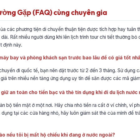
ường Gặp (FAQ) cùng chuyên gia
của các phương tiện di chuyển thuận tiện được tích hợp hay tuân t
 dài. Rất nhiều người dùng khi lên lịch trình tour chi tiết thường bỏ
 định này.
 máy bay và phòng khách sạn trước bao lâu để có giá tốt nh
c chuyến đi quốc tế, bạn nên đặt trước từ 2 đến 3 tháng. Sử dụng c
giá trên nhiều nền tảng ứng dụng uy tín để săn được các mã giảm 
giữ an toàn cho tiền bạc và thẻ tín dụng khi đi du lịch nước
àn bộ tiền mặt ở một nơi. Hãy chia nhỏ tiền ra cất ở ví chính, ví p
ín dụng tại các cửa hàng nhỏ, hãy luôn giám sát thẻ của mình để t
nào nếu tôi bị mất hộ chiếu khi đang ở nước ngoài?