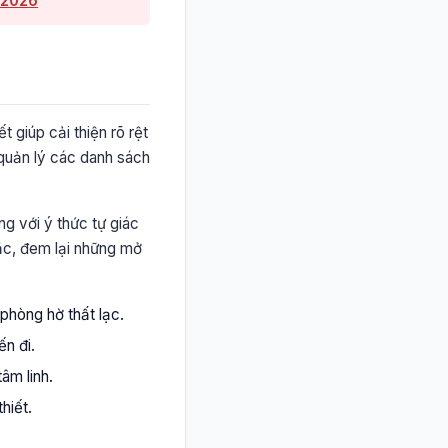
n 2026
t giúp cải thiện rõ rệt
 quản lý các danh sách
ng với ý thức tự giác
ắc, đem lại những mở
phòng hờ thất lạc.
ến đi.
âm linh.
hiết.