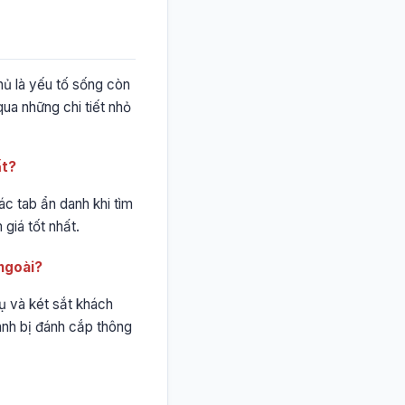
hủ là yếu tố sống còn
 qua những chi tiết nhỏ
ất?
ác tab ẩn danh khi tìm
giá tốt nhất.
 ngoài?
hụ và két sắt khách
ránh bị đánh cắp thông