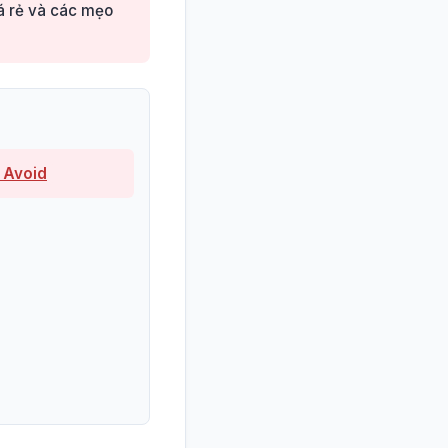
iá rẻ và các mẹo
 Avoid