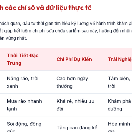
h các chỉ số và dữ liệu thực tế
ách quan, đầu tư thời gian tìm hiểu kỹ lưỡng về hành trình khám 
hất giúp tiết kiệm chi phí sửa chữa sai lầm sau này, hướng đến những
ền vững nhất.
Thời Tiết Đặc
Chi Phí Dự Kiến
Trải Nghi
Trưng
Nắng ráo, trời
Cao hơn ngày
Tắm biển,
xanh
thường
trời
Mưa rào nhanh
Khá rẻ, nhiều ưu
Khám phá 
tạnh
đãi
dưỡng
Sôi động, đông
Hòa mình 
Tăng cao đáng kể
đúc
địa