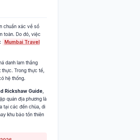
tin chuẩn xác về sổ
n toàn. Do đó, việc
ục
Mumbai Travel
phá danh lam thắng
 thực. Trong thực tế,
có hệ thống.
nd Rickshaw Guide
,
tập quán địa phương là
 tại các đền chùa, di
hay khu bảo tồn thiên