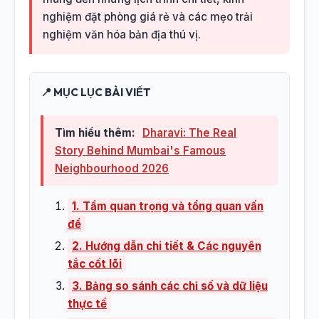
nghiệm đặt phòng giá rẻ và các mẹo trải
nghiệm văn hóa bản địa thú vị.
📍 MỤC LỤC BÀI VIẾT
Tìm hiểu thêm:
Dharavi: The Real
Story Behind Mumbai's Famous
Neighbourhood 2026
1. Tầm quan trọng và tổng quan vấn
đề
2. Hướng dẫn chi tiết & Các nguyên
tắc cốt lõi
3. Bảng so sánh các chỉ số và dữ liệu
thực tế