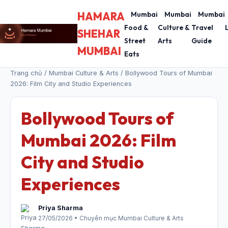
HAMARA
Mumbai
Mumbai
Mumbai
Food &
Culture &
Travel
SHEHAR
Street
Arts
Guide
MUMBAI
Eats
Trang chủ
/
Mumbai Culture & Arts
/ Bollywood Tours of Mumbai
2026: Film City and Studio Experiences
Bollywood Tours of
Mumbai 2026: Film
City and Studio
Experiences
Priya Sharma
27/05/2026 • Chuyên mục Mumbai Culture & Arts