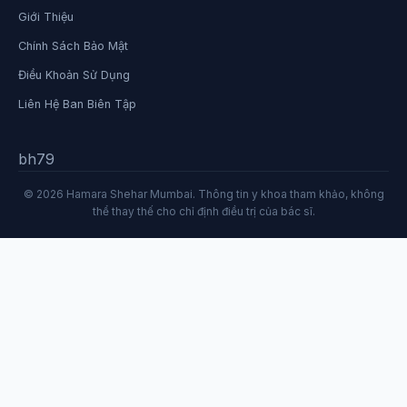
Giới Thiệu
Chính Sách Bảo Mật
Điều Khoản Sử Dụng
Liên Hệ Ban Biên Tập
bh79
© 2026 Hamara Shehar Mumbai. Thông tin y khoa tham khảo, không
thể thay thế cho chỉ định điều trị của bác sĩ.