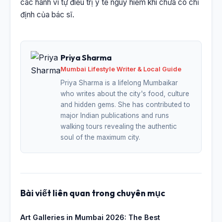
các hành vi tự điều trị y tế nguy hiểm khi chưa có chỉ
định của bác sĩ.
Priya Sharma
Mumbai Lifestyle Writer & Local Guide
Priya Sharma is a lifelong Mumbaikar
who writes about the city's food, culture
and hidden gems. She has contributed to
major Indian publications and runs
walking tours revealing the authentic
soul of the maximum city.
Bài viết liên quan trong chuyên mục
Art Galleries in Mumbai 2026: The Best