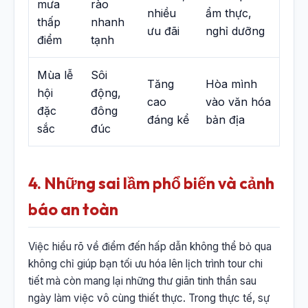
mưa
rào
nhiều
ẩm thực,
thấp
nhanh
ưu đãi
nghỉ dưỡng
điểm
tạnh
Mùa lễ
Sôi
Tăng
Hòa mình
hội
động,
cao
vào văn hóa
đặc
đông
đáng kể
bản địa
sắc
đúc
4. Những sai lầm phổ biến và cảnh
báo an toàn
Việc hiểu rõ về điểm đến hấp dẫn không thể bỏ qua
không chỉ giúp bạn tối ưu hóa lên lịch trình tour chi
tiết mà còn mang lại những thư giãn tinh thần sau
ngày làm việc vô cùng thiết thực. Trong thực tế, sự