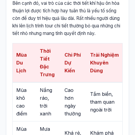
Bên cạnh đó, vai trò của các thời tiết khí hậu ôn hòa
thuận lợi được tích hợp hay tuân thủ là yếu tố sống
còn để duy trì hiệu quả lâu dài. Rất nhiều người dùng
khi lên lịch trình tour chi tiết thường bỏ qua những chi
tiết nhỏ nhưng mang tính quyết định này.
Thời
Mùa
Chi Phí
Trải Nghiệm
Tiết
Du
Dự
Khuyên
Đặc
Lịch
Kiến
Dùng
Trưng
Mùa
Nắng
Cao
Tắm biển,
khô
ráo,
hơn
tham quan
cao
trời
ngày
ngoài trời
điểm
xanh
thường
Mùa
Mưa
Khá rẻ,
Khám phá