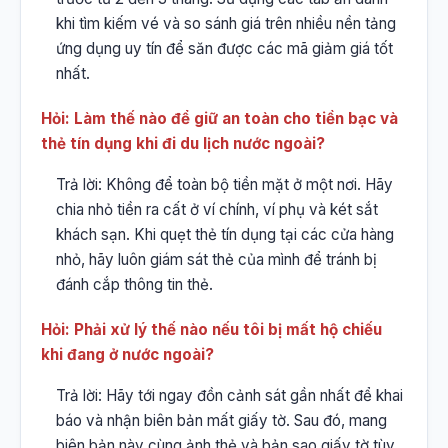
khi tìm kiếm vé và so sánh giá trên nhiều nền tảng
ứng dụng uy tín để săn được các mã giảm giá tốt
nhất.
Hỏi: Làm thế nào để giữ an toàn cho tiền bạc và
thẻ tín dụng khi đi du lịch nước ngoài?
Trả lời: Không để toàn bộ tiền mặt ở một nơi. Hãy
chia nhỏ tiền ra cất ở ví chính, ví phụ và két sắt
khách sạn. Khi quẹt thẻ tín dụng tại các cửa hàng
nhỏ, hãy luôn giám sát thẻ của mình để tránh bị
đánh cắp thông tin thẻ.
Hỏi: Phải xử lý thế nào nếu tôi bị mất hộ chiếu
khi đang ở nước ngoài?
Trả lời: Hãy tới ngay đồn cảnh sát gần nhất để khai
báo và nhận biên bản mất giấy tờ. Sau đó, mang
biên bản này cùng ảnh thẻ và bản sao giấy tờ tùy