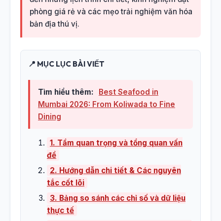
phòng giá rẻ và các mẹo trải nghiệm văn hóa
bản địa thú vị.
📍 MỤC LỤC BÀI VIẾT
Tìm hiểu thêm:
Best Seafood in
Mumbai 2026: From Koliwada to Fine
Dining
1. Tầm quan trọng và tổng quan vấn
đề
2. Hướng dẫn chi tiết & Các nguyên
tắc cốt lõi
3. Bảng so sánh các chỉ số và dữ liệu
thực tế