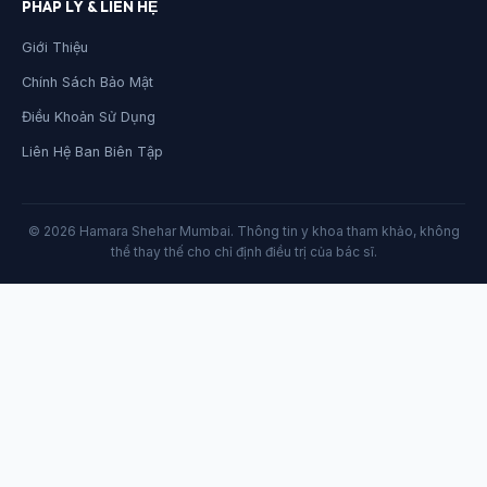
PHÁP LÝ & LIÊN HỆ
Giới Thiệu
Chính Sách Bảo Mật
Điều Khoản Sử Dụng
Liên Hệ Ban Biên Tập
© 2026 Hamara Shehar Mumbai. Thông tin y khoa tham khảo, không
thể thay thế cho chỉ định điều trị của bác sĩ.