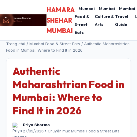
HAMARA
Mumbai
Mumbai
Mumbai
Food &
Culture &
Travel
SHEHAR
Street
Arts
Guide
MUMBAI
Eats
Trang chủ
/
Mumbai Food & Street Eats
/ Authentic Maharashtrian
Food in Mumbai: Where to Find It in 2026
Authentic
Maharashtrian Food in
Mumbai: Where to
Find It in 2026
Priya Sharma
27/05/2026 • Chuyên mục Mumbai Food & Street Eats