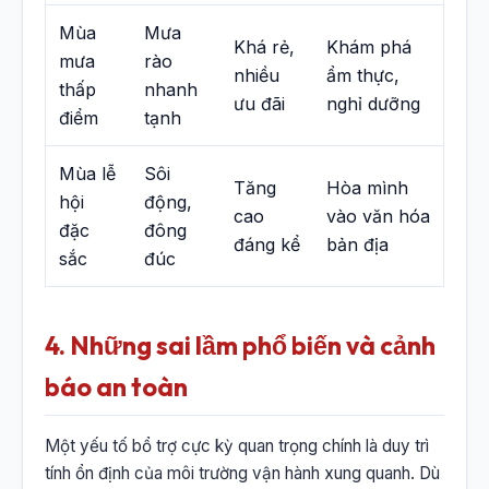
Mùa
Mưa
Khá rẻ,
Khám phá
mưa
rào
nhiều
ẩm thực,
thấp
nhanh
ưu đãi
nghỉ dưỡng
điểm
tạnh
Mùa lễ
Sôi
Tăng
Hòa mình
hội
động,
cao
vào văn hóa
đặc
đông
đáng kể
bản địa
sắc
đúc
4. Những sai lầm phổ biến và cảnh
báo an toàn
Một yếu tố bổ trợ cực kỳ quan trọng chính là duy trì
tính ổn định của môi trường vận hành xung quanh. Dù