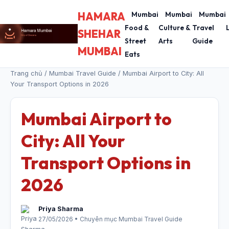
HAMARA
Mumbai
Mumbai
Mumbai
Food &
Culture &
Travel
SHEHAR
Street
Arts
Guide
MUMBAI
Eats
Trang chủ
/
Mumbai Travel Guide
/ Mumbai Airport to City: All
Your Transport Options in 2026
Mumbai Airport to
City: All Your
Transport Options in
2026
Priya Sharma
27/05/2026 • Chuyên mục Mumbai Travel Guide