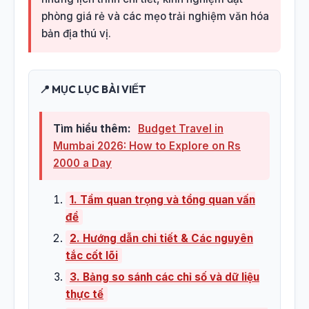
phòng giá rẻ và các mẹo trải nghiệm văn hóa
bản địa thú vị.
📍 MỤC LỤC BÀI VIẾT
Tìm hiểu thêm:
Budget Travel in
Mumbai 2026: How to Explore on Rs
2000 a Day
1. Tầm quan trọng và tổng quan vấn
đề
2. Hướng dẫn chi tiết & Các nguyên
tắc cốt lõi
3. Bảng so sánh các chỉ số và dữ liệu
thực tế