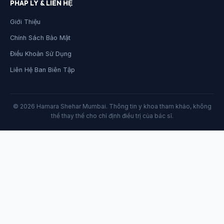
PHÁP LÝ & LIÊN HỆ
Giới Thiệu
Chính Sách Bảo Mật
Điều Khoản Sử Dụng
Liên Hệ Ban Biên Tập
© 2026 Hamara Shehar Mumbai. Thông tin y khoa tham khảo, không
thể thay thế cho chỉ định điều trị của bác sĩ.