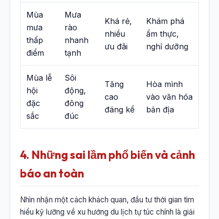
Mùa
Mưa
Khá rẻ,
Khám phá
mưa
rào
nhiều
ẩm thực,
thấp
nhanh
ưu đãi
nghỉ dưỡng
điểm
tạnh
Mùa lễ
Sôi
Tăng
Hòa mình
hội
động,
cao
vào văn hóa
đặc
đông
đáng kể
bản địa
sắc
đúc
4. Những sai lầm phổ biến và cảnh
báo an toàn
Nhìn nhận một cách khách quan, đầu tư thời gian tìm
hiểu kỹ lưỡng về xu hướng du lịch tự túc chính là giải