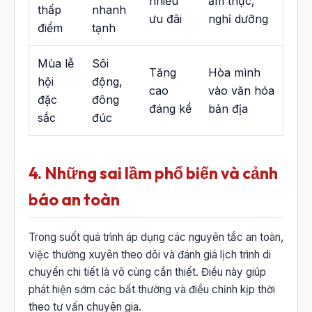
nhiều
ẩm thực,
thấp
nhanh
ưu đãi
nghỉ dưỡng
điểm
tạnh
Mùa lễ
Sôi
Tăng
Hòa mình
hội
động,
cao
vào văn hóa
đặc
đông
đáng kể
bản địa
sắc
đúc
4. Những sai lầm phổ biến và cảnh
báo an toàn
Trong suốt quá trình áp dụng các nguyên tắc an toàn,
việc thường xuyên theo dõi và đánh giá lịch trình di
chuyển chi tiết là vô cùng cần thiết. Điều này giúp
phát hiện sớm các bất thường và điều chỉnh kịp thời
theo tư vấn chuyên gia.