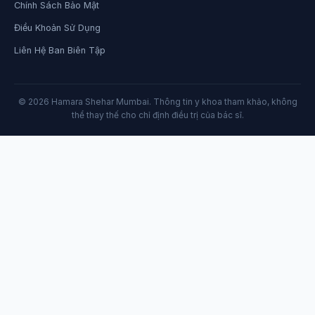
Chính Sách Bảo Mật
Điều Khoản Sử Dụng
Liên Hệ Ban Biên Tập
© 2026 Hamara Shehar Mumbai. Thông tin y khoa tham khảo, không
thể thay thế cho chỉ định điều trị của bác sĩ.