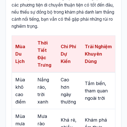
các phương tiện di chuyển thuận tiện có tốt đến đâu,
nếu thiếu sự đồng bộ trong khám phá danh lam thắng
cảnh nổi tiếng, bạn vẫn có thể gặp phải những rủi ro
nghiêm trọng.
Thời
Mùa
Chi Phí
Trải Nghiệm
Tiết
Du
Dự
Khuyên
Đặc
Lịch
Kiến
Dùng
Trưng
Mùa
Nắng
Cao
Tắm biển,
khô
ráo,
hơn
tham quan
cao
trời
ngày
ngoài trời
điểm
xanh
thường
Mùa
Mưa
Khá rẻ,
Khám phá
mưa
rào